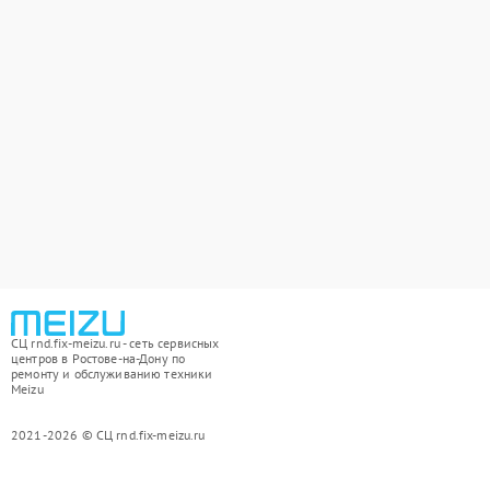
СЦ rnd.fix-meizu.ru - сеть сервисных
центров в Ростове-на-Дону по
ремонту и обслуживанию техники
Meizu
2021-2026 © СЦ rnd.fix-meizu.ru