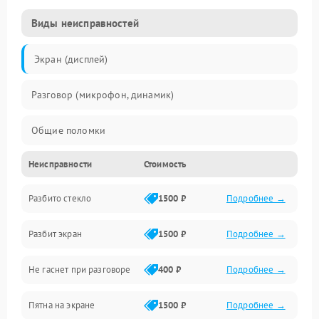
Виды неисправностей
Экран (дисплей)
Разговор (микрофон, динамик)
Общие поломки
Неисправности
Стоимость
Проблемы связи
Разбито стекло
1500 ₽
Подробнее →
Камеры
Разбит экран
1500 ₽
Подробнее →
Проблемы с дисплеем и сенсором
Не гаснет при разговоре
400 ₽
Подробнее →
Зарядка
Пятна на экране
1500 ₽
Подробнее →
Проблемы с питанием, зарядкой и аккумулятором