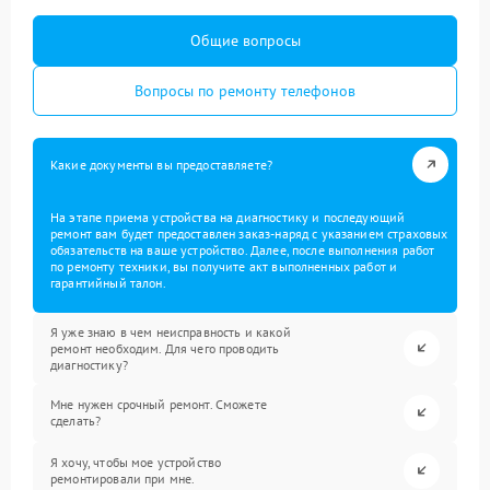
Общие вопросы
Вопросы по ремонту телефонов
Какие документы вы предоставляете?
На этапе приема устройства на диагностику и последующий
ремонт вам будет предоставлен заказ-наряд с указанием страховых
обязательств на ваше устройство. Далее, после выполнения работ
по ремонту техники, вы получите акт выполненных работ и
гарантийный талон.
Я уже знаю в чем неисправность и какой
ремонт необходим. Для чего проводить
диагностику?
Мне нужен срочный ремонт. Сможете
сделать?
Я хочу, чтобы мое устройство
ремонтировали при мне.