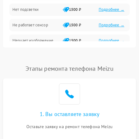
Нет подсветки
1500 ₽
Подробнее →
Проблемы с работой системы, корпусом и другие
Не работает сенсор
1500 ₽
Подробнее →
Мерцает изображение
1500 ₽
Подробнее →
Не работает 3D Touch
2400 ₽
Подробнее →
Этапы ремонта телефона Meizu
Не работает Face ID
4000 ₽
Подробнее →
1. Вы оставляете заявку
Оставьте заявку на ремонт телефона Meizu